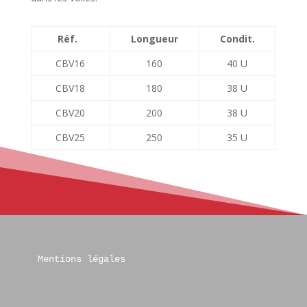
Réf.
Longueur
Condit.
CBV16
160
40 U
CBV18
180
38 U
CBV20
200
38 U
CBV25
250
35 U
Mentions légales